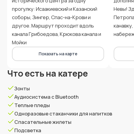
исторического центра за одну
дополня
прогулку: Исаакиевский и Казанский
Невы! З
соборы, Зингер, Спас-на-Крови и
Петропа
другое. Маршрут проходит вдоль
канавку
канала Грибоедова, Крюкова канала и
набере
Мойки
Показать на карте
Что есть на катере
Зонты
Аудиосистема с Bluetooth
Теплые пледы
Одноразовые стаканчики для напитков
Спасательные жилеты
Подсветка