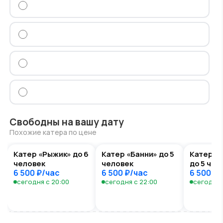
Свободны на вашу дату
Похожие катера по цене
Катер «Рыжик» до 6
Катер «Банни» до 5
Катер «Ч
человек
человек
до 5 чел
6 500 ₽/час
6 500 ₽/час
6 500 ₽
сегодня с 20:00
сегодня с 22:00
сегодня 