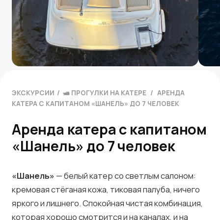
ЭКСКУРСИИ
/
🛥 ПРОГУЛКИ НА КАТЕРЕ
/
АРЕНДА
КАТЕРА С КАПИТАНОМ «ШАНЕЛЬ» ДО 7 ЧЕЛОВЕК
Аренда катера с капитаном
«Шанель» до 7 человек
«Шанель»
— белый катер со светлым салоном:
кремовая стёганая кожа, тиковая палуба, ничего
яркого и лишнего. Спокойная чистая комбинация,
которая хорошо смотрится и на каналах, и на