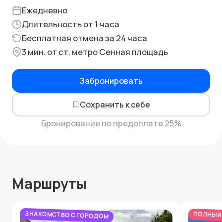
Ежедневно
Длительность от 1 часа
Бесплатная отмена за 24 часа
3 мин. от ст. метро Сенная площадь
Забронировать
Сохранить к себе
Бронирование по предоплате 25%
Маршруты
ЗНАКОМСТВО С ГОРОДОМ
ПОЛНЫЙ