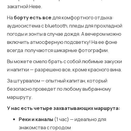
закатной Неве.
На
борту есть все
для комфортного отдыха:
аудиосистема с bluetooth, пледы для прохладной
погоды и зонты в случае дождя. А вечером можно
включить атмосферную подсветку! На ее фоне
всегда получаются шикарные фотографии.
Вы можете смело брать с собой любимые закуски
и напитки — разрешено все, кроме красного вина.
За штурвалом — опытный капитан, который
безопасно проведет по любому выбранному
маршруту.
У нас есть четыре захватывающих маршрута:
Реки и каналы
(1 час) — идеально для
знакомства с городом