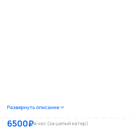
Развернуть описание
6500
₽
в час (за целый катер)