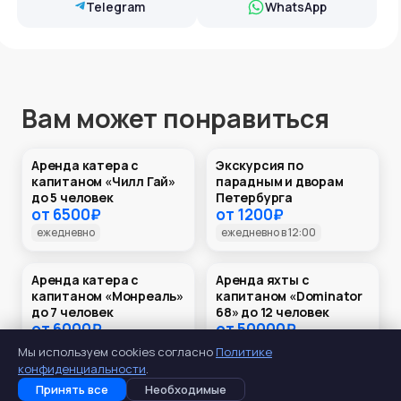
Telegram
WhatsApp
Вам может понравиться
Аренда катера с
Экскурсия по
НЕФОРМАЛЬНЫЙ ПЕТЕРБУРГ
капитаном «Чилл Гай»
парадным и дворам
до 5 человек
Петербурга
от
6500
₽
от
1200
₽
ежедневно
ежедневно в 12:00
Аренда катера с
Аренда яхты с
капитаном «Монреаль»
капитаном «Dominator
до 7 человек
68» до 12 человек
от
6000
₽
от
50000
₽
ежедневно
ежедневно
Мы используем cookies согласно
Политике
конфиденциальности
.
Принять все
Необходимые