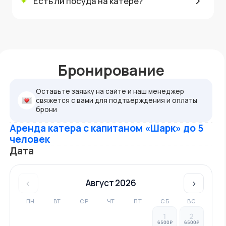
✦
Есть ли посуда на катере?
Бронирование
Оставьте заявку на сайте и наш менеджер
свяжется с вами для подтверждения и оплаты
брони
Аренда катера с капитаном «Шарк» до 5
человек
Дата
‹
Август 2026
›
ПН
ВТ
СР
ЧТ
ПТ
СБ
ВС
1
2
6500₽
6500₽