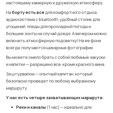
настоящему камерную и дружескую атмосферу.
На
борту есть все
для комфортного отдыха:
аудиосистема с bluetooth, удобный столик для
угощений, пледы для прохладной погоды и
большие зонты на случай дождя. А вечером можно
включить атмосферную подсветку! На ее фоне
всегда получаются шикарные фотографии.
Вы можете смело брать с собой любимые закуски
и напитки — разрешено все, кроме красного вина.
За штурвалом — опытный капитан, который
безопасно проведет по любому выбранному
маршруту.
У нас есть четыре захватывающих маршрута:
Реки и каналы
(1 час) — идеально для