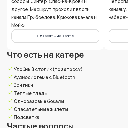
соборы, Зингер, Спас-на-Крови и
Петропа
другое. Маршрут проходит вдоль
канавку
канала Грибоедова, Крюкова канала и
набере
Мойки
Показать на карте
Что есть на катере
Удобный столик (по запросу)
Аудиосистема с Bluetooth
Зонтики
Теплые пледы
Одноразовые бокалы
Спасательные жилеты
Подсветка
Частые вопросы