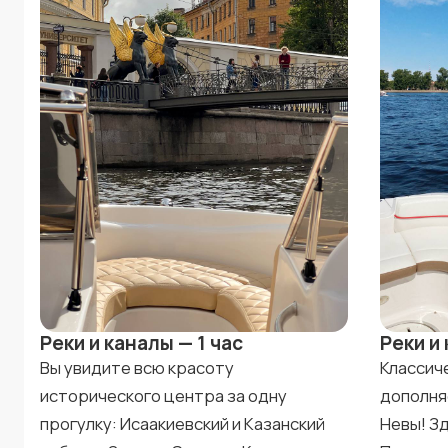
Реки и каналы — 1 час
Реки и 
Вы увидите всю красоту
Классич
исторического центра за одну
дополня
прогулку: Исаакиевский и Казанский
Невы! З