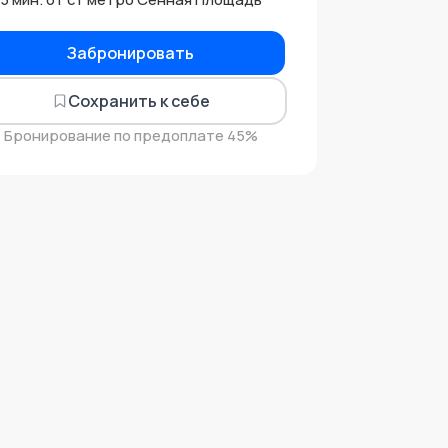
Забронировать
Сохранить к себе
Бронирование по предоплате 45%
Масонские символы
ТАЙНЫ ФАСАДОВ
и легенды