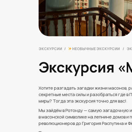
ЭКСКУРСИИ
/
НЕОБЫЧНЫЕ ЭКСКУРСИИ
/
ЭК
Экскурсия «
Хотите разгадать загадки жизни масонов, р
секретные места силы и разобраться где в 
миры? Тогда эта экскурсия точно для вас!
Мы зайдём в Ротонду — самую загадочную 
в масонской символике на лепнине домов и п
революционеров до Григория Распутина и Ф