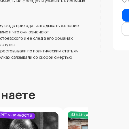
символы на фасадах и узнавать в обычных
му сюда приходят загадывать желание
нине и что они означают
тоевского и её след в его романах
аспутин
арестовывали по политическим статьям
улках связывали со скорой смертью
ти парадных лестниц, дворов-колодцев и
тре. Все объекты находятся в шаговой
знаете
КРЕТЫ ЛИЧНОСТИ
ИЗНАНКА ГОРОДА