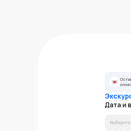
Остав
опла
Экскур
Дата и 