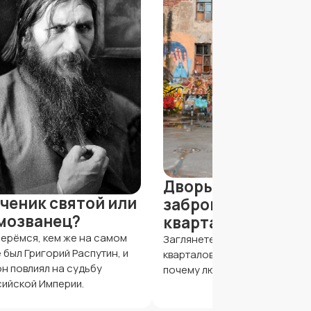
Дворы-колодцы и
ченик святой или
заброшенные
мозванец?
кварталы
ерёмся, кем же на самом
Заглянете за завесу опустев
 был Григорий Распутин, и
кварталов центра, узнаете,
он повлиял на судьбу
почему люди покинули эти до
ийской Империи.