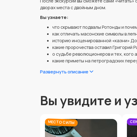
После экскурсии вы сможете сами «читать» 
дворах места с двойным дном.
Вы узнаете:
что скрывают подвалы Ротонды и поче
как отличать масонские символы в леп
историю инсценированной «казни» Дос
какие пророчества оставил Григорий Р
о судьбе революционеров и тех, кого 
какие приметы на петроградских пере
Экскурсия включает посещение Ротонды, пя
Развернуть описание
заброшенных кварталов в историческом цен
доступности друг от друга.
Вы увидите и у
СЕ
МЕСТО СИЛЫ