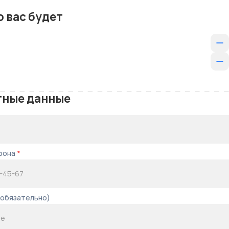
 вас будет
тные данные
фона
*
еобязательно)