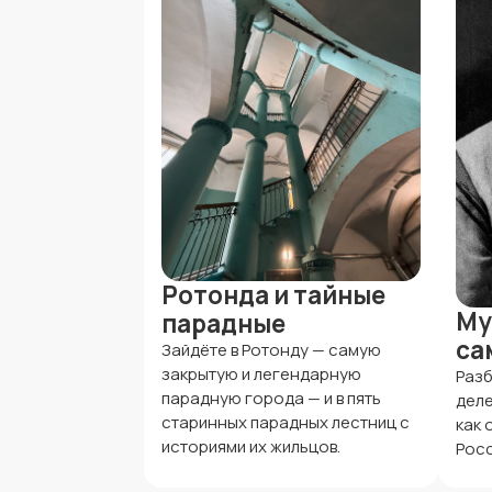
Ротонда и тайные
Му
парадные
са
Зайдёте в Ротонду — самую
закрытую и легендарную
Разб
парадную города — и в пять
деле
старинных парадных лестниц с
как 
историями их жильцов.
Росс