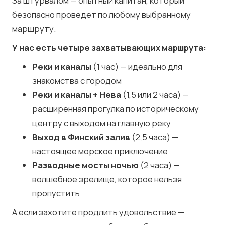
За штурвалом — опытный капитан, который
безопасно проведет по любому выбранному
маршруту.
У нас есть четыре захватывающих маршрута:
Реки и каналы
(1 час) — идеально для
знакомства с городом
Реки и каналы + Нева
(1,5 или 2 часа) —
расширенная прогулка по историческому
центру с выходом на главную реку
Выход в Финский залив
(2,5 часа) —
настоящее морское приключение
Разводные мосты ночью
(2 часа) —
волшебное зрелище, которое нельзя
пропустить
А если захотите продлить удовольствие —