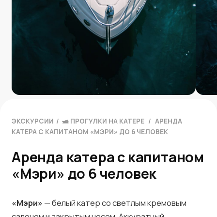
ЭКСКУРСИИ
/
🛥 ПРОГУЛКИ НА КАТЕРЕ
/
АРЕНДА
КАТЕРА С КАПИТАНОМ «МЭРИ» ДО 6 ЧЕЛОВЕК
Аренда катера с капитаном
«Мэри» до 6 человек
«Мэри»
— белый катер со светлым кремовым
салоном и закрытым носом. Аккуратный,