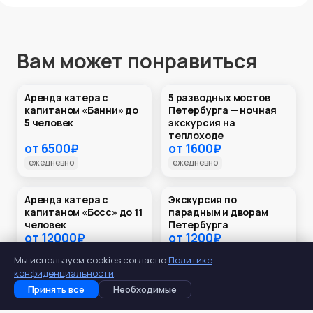
Вам может понравиться
Аренда катера с
5 разводных мостов
ВСЕ ЗА ОДИН РАЗ
капитаном «Банни» до
Петербурга — ночная
5 человек
экскурсия на
теплоходе
от
6500
₽
от
1600
₽
ежедневно
ежедневно
Аренда катера с
Экскурсия по
НЕФОРМАЛЬНЫЙ ПЕТЕРБУРГ
капитаном «Босс» до 11
парадным и дворам
человек
Петербурга
от
12000
₽
от
1200
₽
ежедневно
ежедневно в 12:00
Мы используем cookies согласно
Политике
конфиденциальности
.
Принять все
Необходимые