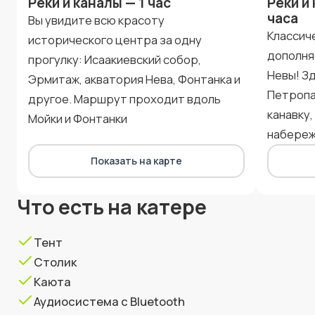
Реки и каналы — 1 час
Реки и 
часа
Вы увидите всю красоту
Классич
исторического центра за одну
дополня
прогулку: Исаакиевский собор,
Невы! З
Эрмитаж, акватория Нева, Фонтанка и
Петропа
другое. Маршрут проходит вдоль
канавку
Мойки и Фонтанки
набере
Показать на карте
Что есть на катере
Тент
Столик
Каюта
Аудиосистема с Bluetooth