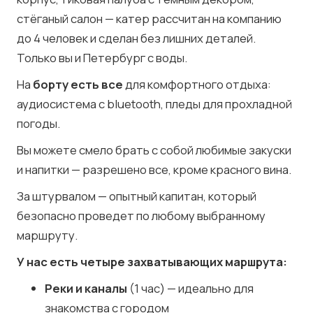
стёганый салон — катер рассчитан на компанию
до 4 человек и сделан без лишних деталей.
Только вы и Петербург с воды.
На
борту есть все
для комфортного отдыха:
аудиосистема с bluetooth, пледы для прохладной
погоды.
Вы можете смело брать с собой любимые закуски
и напитки — разрешено все, кроме красного вина.
За штурвалом — опытный капитан, который
безопасно проведет по любому выбранному
маршруту.
У нас есть четыре захватывающих маршрута:
Реки и каналы
(1 час) — идеально для
знакомства с городом