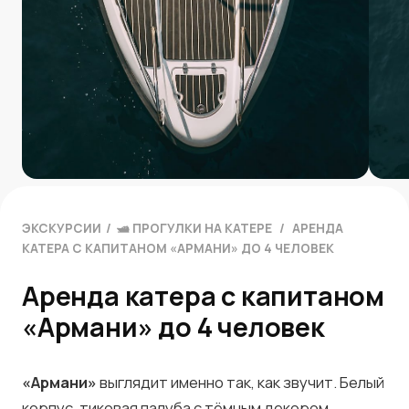
ЭКСКУРСИИ
/
🛥 ПРОГУЛКИ НА КАТЕРЕ
/
АРЕНДА
КАТЕРА С КАПИТАНОМ «АРМАНИ» ДО 4 ЧЕЛОВЕК
Аренда катера с капитаном
«Армани» до 4 человек
«Армани»
выглядит именно так, как звучит. Белый
корпус, тиковая палуба с тёмным декором,