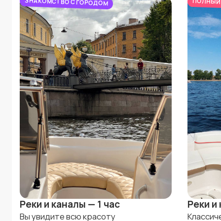
ЗНАКОМСТВО С ГОРОДОМ
ПОЛНЫЙ
Реки и каналы — 1 час
Реки и 
Вы увидите всю красоту
Классич