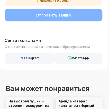
Выберите время
Связаться с нами
Ответим на вопросы и поможем с бронированием
Telegram
WhatsApp
Вам может понравиться
На выстрел пушки —
Аренда катера с
К СТЕНАМ КРЕПОСТИ
утренняя экскурсия на
капитаном «Черный