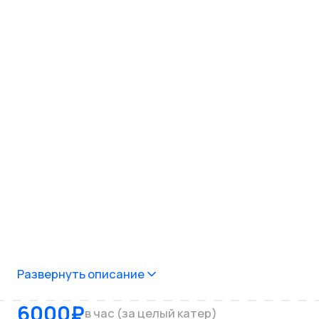
Развернуть описание
6000
₽
в час (за целый катер)