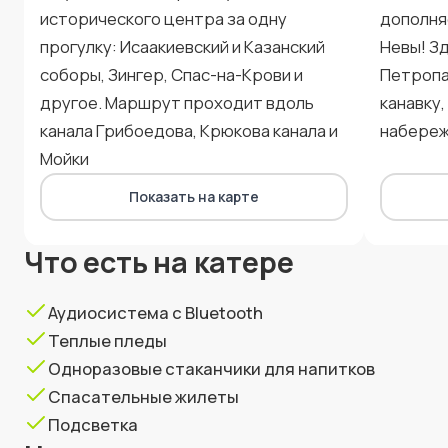
исторического центра за одну
дополня
прогулку: Исаакиевский и Казанский
Невы! З
соборы, Зингер, Спас-на-Крови и
Петропа
другое. Маршрут проходит вдоль
канавку
канала Грибоедова, Крюкова канала и
набере
Мойки
Показать на карте
Что есть на катере
Аудиосистема с Bluetooth
Теплые пледы
Одноразовые стаканчики для напитков
Спасательные жилеты
Подсветка